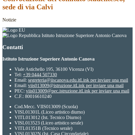
sede di via Calvi
Notizie
Istituto Istruzione Superiore Antonio Canova
Contatti
Istituto Istruzione Superiore Antonio Canova
Viale Astichello 195, 36100 Vicenza (VI)
Tel:
+39 0444 507330
Email:
segreteria@iiscanova.edu.it
Link per inviare una mail
Email:
viis013009@istruzione.it
Link per inviare una mail
PEC:
viis013009@pec.istruzione.it
Link per inviare una mail
C.F.: 80016610240
Cod.Mecc. VIIS013009 (Scuola)
VISL01301L (Liceo artistico diurno)
VITL013012 (Ist. Tecnico Diurno)
VISL013523 (Liceo artistico serale)
VITL01351B (Tecnico serale)
VISL01302N (Ist. Casa Circondariale)