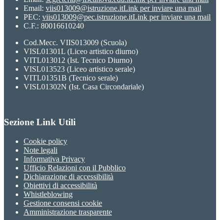
Email:
viis013009@istruzione.it
Link per inviare una mail
PEC:
viis013009@pec.istruzione.it
Link per inviare una mail
C.F.: 80016610240
Cod.Mecc. VIIS013009 (Scuola)
VISL01301L (Liceo artistico diurno)
VITL013012 (Ist. Tecnico Diurno)
VISL013523 (Liceo artistico serale)
VITL01351B (Tecnico serale)
VISL01302N (Ist. Casa Circondariale)
Sezione Link Utili
Cookie policy
Note legali
Informativa Privacy
Ufficio Relazioni con il Pubblico
Dichiarazione di accessibilità
Obiettivi di accessibilità
Whistleblowing
Gestione consensi cookie
Amministrazione trasparente