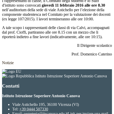
I rappresentanti di classe, il Comitato degli studenti e lo Staff
d'istituto sono convocati
giovedì 11 febbraio 2016 alle ore 8.30
nell’auditorium della sede di viale Astichello per l’elezione della
componente studentesca nel Comitato per la valutazione dei docenti
(ex legge 107/2015). I lavori termineranno alle ore 10:00.
A tale scopo i rappresentanti delle classi di via Calvi, accompagnati
dal prof. Cioffi, partiranno alle ore 8.15 con un mezzo che li
riporterà indietro a fine lavori (indicativamente, alle ore 10:15).
Il Dirigente scolastico
Prof. Domenico Caterino
Notizie
Istituto Istruzione Superiore Antonio Canova
Contatti
Istituto Istruzione Superiore Antonio Canova
Viale Astichello 195, 36100 Vicenza (VI)
Tel:
+39 0444 507330
Email:
segreteria@iiscanova.edu.it
Link per inviare una mail