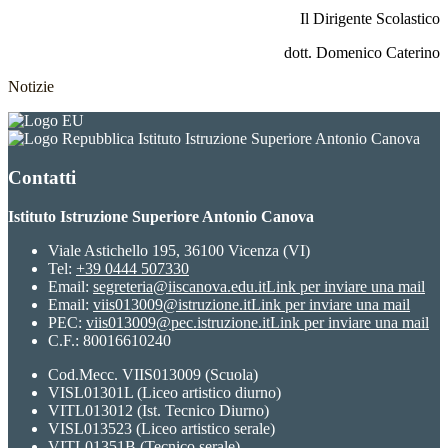
Il Dirigente Scolastico
dott. Domenico Caterino
Notizie
Istituto Istruzione Superiore Antonio Canova
Contatti
Istituto Istruzione Superiore Antonio Canova
Viale Astichello 195, 36100 Vicenza (VI)
Tel:
+39 0444 507330
Email:
segreteria@iiscanova.edu.it
Link per inviare una mail
Email:
viis013009@istruzione.it
Link per inviare una mail
PEC:
viis013009@pec.istruzione.it
Link per inviare una mail
C.F.: 80016610240
Cod.Mecc. VIIS013009 (Scuola)
VISL01301L (Liceo artistico diurno)
VITL013012 (Ist. Tecnico Diurno)
VISL013523 (Liceo artistico serale)
VITL01351B (Tecnico serale)