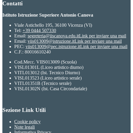
Contatti
Istituto Istruzione Superiore Antonio Canova
Viale Astichello 195, 36100 Vicenza (VI)
Tel:
+39 0444 507330
Email:
segreteria@iiscanova.edu.it
Link per inviare una mail
Email:
viis013009@istruzione.it
Link per inviare una mail
PEC:
viis013009@pec.istruzione.it
Link per inviare una mail
C.F.: 80016610240
Cod.Mecc. VIIS013009 (Scuola)
VISL01301L (Liceo artistico diurno)
VITL013012 (Ist. Tecnico Diurno)
VISL013523 (Liceo artistico serale)
VITL01351B (Tecnico serale)
VISL01302N (Ist. Casa Circondariale)
Sezione Link Utili
Cookie policy
Note legali
Informativa Privacy