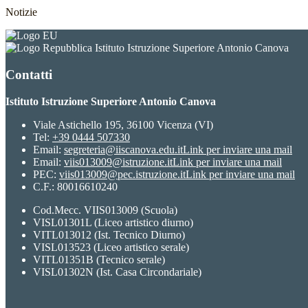
Notizie
Istituto Istruzione Superiore Antonio Canova
Contatti
Istituto Istruzione Superiore Antonio Canova
Viale Astichello 195, 36100 Vicenza (VI)
Tel:
+39 0444 507330
Email:
segreteria@iiscanova.edu.it
Link per inviare una mail
Email:
viis013009@istruzione.it
Link per inviare una mail
PEC:
viis013009@pec.istruzione.it
Link per inviare una mail
C.F.: 80016610240
Cod.Mecc. VIIS013009 (Scuola)
VISL01301L (Liceo artistico diurno)
VITL013012 (Ist. Tecnico Diurno)
VISL013523 (Liceo artistico serale)
VITL01351B (Tecnico serale)
VISL01302N (Ist. Casa Circondariale)