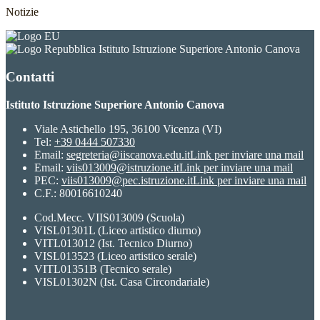
Notizie
Istituto Istruzione Superiore Antonio Canova
Contatti
Istituto Istruzione Superiore Antonio Canova
Viale Astichello 195, 36100 Vicenza (VI)
Tel:
+39 0444 507330
Email:
segreteria@iiscanova.edu.it
Link per inviare una mail
Email:
viis013009@istruzione.it
Link per inviare una mail
PEC:
viis013009@pec.istruzione.it
Link per inviare una mail
C.F.: 80016610240
Cod.Mecc. VIIS013009 (Scuola)
VISL01301L (Liceo artistico diurno)
VITL013012 (Ist. Tecnico Diurno)
VISL013523 (Liceo artistico serale)
VITL01351B (Tecnico serale)
VISL01302N (Ist. Casa Circondariale)