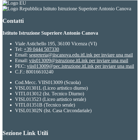
Istituto Istruzione Superiore Antonio Canova
Contatti
Istituto Istruzione Superiore Antonio Canova
Viale Astichello 195, 36100 Vicenza (VI)
Tel:
+39 0444 507330
Email:
segreteria@iiscanova.edu.it
Link per inviare una mail
Email:
viis013009@istruzione.it
Link per inviare una mail
PEC:
viis013009@pec.istruzione.it
Link per inviare una mail
C.F.: 80016610240
Cod.Mecc. VIIS013009 (Scuola)
VISL01301L (Liceo artistico diurno)
VITL013012 (Ist. Tecnico Diurno)
VISL013523 (Liceo artistico serale)
VITL01351B (Tecnico serale)
VISL01302N (Ist. Casa Circondariale)
Sezione Link Utili