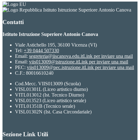
Istituto Istruzione Superiore Antonio Canova
Contatti
Istituto Istruzione Superiore Antonio Canova
Viale Astichello 195, 36100 Vicenza (VI)
Tel:
+39 0444 507330
Email:
segreteria@iiscanova.edu.it
Link per inviare una mail
Email:
viis013009@istruzione.it
Link per inviare una mail
PEC:
viis013009@pec.istruzione.it
Link per inviare una mail
C.F.: 80016610240
Cod.Mecc. VIIS013009 (Scuola)
VISL01301L (Liceo artistico diurno)
VITL013012 (Ist. Tecnico Diurno)
VISL013523 (Liceo artistico serale)
VITL01351B (Tecnico serale)
VISL01302N (Ist. Casa Circondariale)
Sezione Link Utili