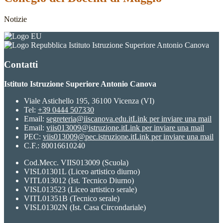
Notizie
Istituto Istruzione Superiore Antonio Canova
Contatti
Istituto Istruzione Superiore Antonio Canova
Viale Astichello 195, 36100 Vicenza (VI)
Tel:
+39 0444 507330
Email:
segreteria@iiscanova.edu.it
Link per inviare una mail
Email:
viis013009@istruzione.it
Link per inviare una mail
PEC:
viis013009@pec.istruzione.it
Link per inviare una mail
C.F.: 80016610240
Cod.Mecc. VIIS013009 (Scuola)
VISL01301L (Liceo artistico diurno)
VITL013012 (Ist. Tecnico Diurno)
VISL013523 (Liceo artistico serale)
VITL01351B (Tecnico serale)
VISL01302N (Ist. Casa Circondariale)