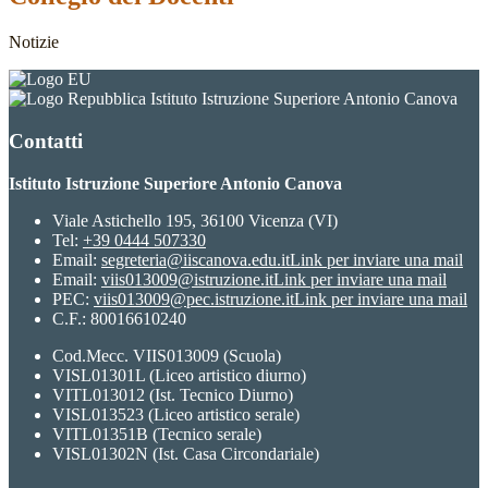
Notizie
Istituto Istruzione Superiore Antonio Canova
Contatti
Istituto Istruzione Superiore Antonio Canova
Viale Astichello 195, 36100 Vicenza (VI)
Tel:
+39 0444 507330
Email:
segreteria@iiscanova.edu.it
Link per inviare una mail
Email:
viis013009@istruzione.it
Link per inviare una mail
PEC:
viis013009@pec.istruzione.it
Link per inviare una mail
C.F.: 80016610240
Cod.Mecc. VIIS013009 (Scuola)
VISL01301L (Liceo artistico diurno)
VITL013012 (Ist. Tecnico Diurno)
VISL013523 (Liceo artistico serale)
VITL01351B (Tecnico serale)
VISL01302N (Ist. Casa Circondariale)