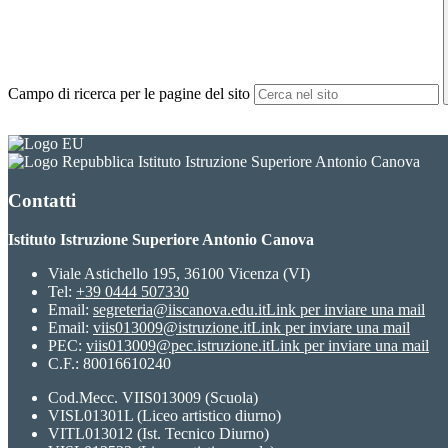
Campo di ricerca per le pagine del sito
Istituto Istruzione Superiore Antonio Canova
Contatti
Istituto Istruzione Superiore Antonio Canova
Viale Astichello 195, 36100 Vicenza (VI)
Tel:
+39 0444 507330
Email:
segreteria@iiscanova.edu.it
Link per inviare una mail
Email:
viis013009@istruzione.it
Link per inviare una mail
PEC:
viis013009@pec.istruzione.it
Link per inviare una mail
C.F.: 80016610240
Cod.Mecc. VIIS013009 (Scuola)
VISL01301L (Liceo artistico diurno)
VITL013012 (Ist. Tecnico Diurno)