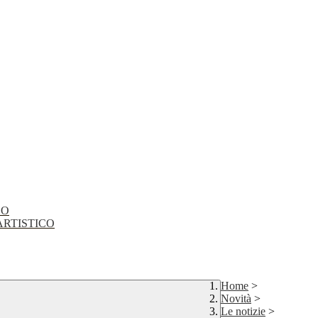
CO
EO ARTISTICO
Home
>
Novità
>
Le notizie
>