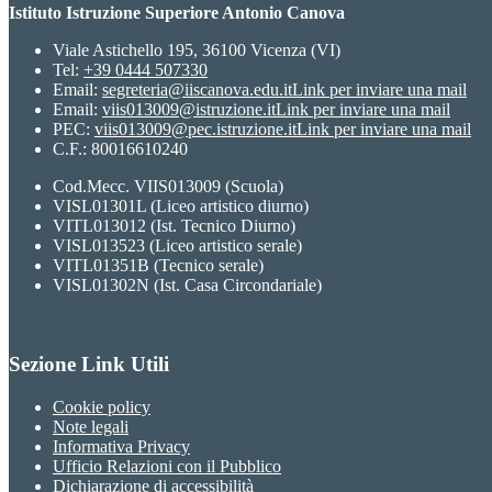
Istituto Istruzione Superiore Antonio Canova
Viale Astichello 195, 36100 Vicenza (VI)
Tel:
+39 0444 507330
Email:
segreteria@iiscanova.edu.it
Link per inviare una mail
Email:
viis013009@istruzione.it
Link per inviare una mail
PEC:
viis013009@pec.istruzione.it
Link per inviare una mail
C.F.: 80016610240
Cod.Mecc. VIIS013009 (Scuola)
VISL01301L (Liceo artistico diurno)
VITL013012 (Ist. Tecnico Diurno)
VISL013523 (Liceo artistico serale)
VITL01351B (Tecnico serale)
VISL01302N (Ist. Casa Circondariale)
Sezione Link Utili
Cookie policy
Note legali
Informativa Privacy
Ufficio Relazioni con il Pubblico
Dichiarazione di accessibilità