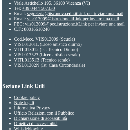
Viale Astichello 195, 36100 Vicenza (VI)
Tel:
+39 0444 507330
Email:
segreteria@iiscanova.edu.it
Link per inviare una mail
Email:
viis013009@istruzione.it
Link per inviare una mail
PEC:
viis013009@pec.istruzione.it
Link per inviare una mail
C.F.: 80016610240
Cod.Mecc. VIIS013009 (Scuola)
VISL01301L (Liceo artistico diurno)
VITL013012 (Ist. Tecnico Diurno)
VISL013523 (Liceo artistico serale)
VITL01351B (Tecnico serale)
VISL01302N (Ist. Casa Circondariale)
Sezione Link Utili
Cookie policy
Note legali
Informativa Privacy
Ufficio Relazioni con il Pubblico
Dichiarazione di accessibilità
Obiettivi di accessibilità
Whistleblowing