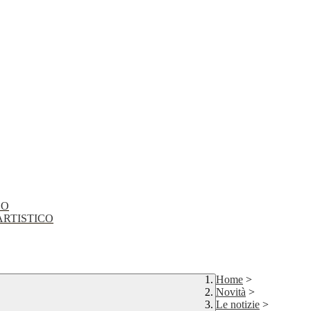
CO
EO ARTISTICO
Home
>
Novità
>
Le notizie
>