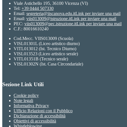
Viale Astichello 195, 36100 Vicenza (VI)
Tel:
+39 0444 507330
Email:
segreteria@iiscanova.edu.it
Link per inviare una mail
Email:
viis013009@istruzione.it
Link per inviare una mail
PEC:
viis013009@pec.istruzione.it
Link per inviare una mail
C.F.: 80016610240
Cod.Mecc. VIIS013009 (Scuola)
VISL01301L (Liceo artistico diurno)
VITL013012 (Ist. Tecnico Diurno)
VISL013523 (Liceo artistico serale)
VITL01351B (Tecnico serale)
VISL01302N (Ist. Casa Circondariale)
Sezione Link Utili
Cookie policy
Note legali
Informativa Privacy
Ufficio Relazioni con il Pubblico
Dichiarazione di accessibilità
Obiettivi di accessibilità
Whistleblowing