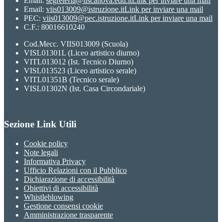
Email:
segreteria@iiscanova.edu.it
Link per inviare una mail
Email:
viis013009@istruzione.it
Link per inviare una mail
PEC:
viis013009@pec.istruzione.it
Link per inviare una mail
C.F.: 80016610240
Cod.Mecc. VIIS013009 (Scuola)
VISL01301L (Liceo artistico diurno)
VITL013012 (Ist. Tecnico Diurno)
VISL013523 (Liceo artistico serale)
VITL01351B (Tecnico serale)
VISL01302N (Ist. Casa Circondariale)
Sezione Link Utili
Cookie policy
Note legali
Informativa Privacy
Ufficio Relazioni con il Pubblico
Dichiarazione di accessibilità
Obiettivi di accessibilità
Whistleblowing
Gestione consensi cookie
Amministrazione trasparente