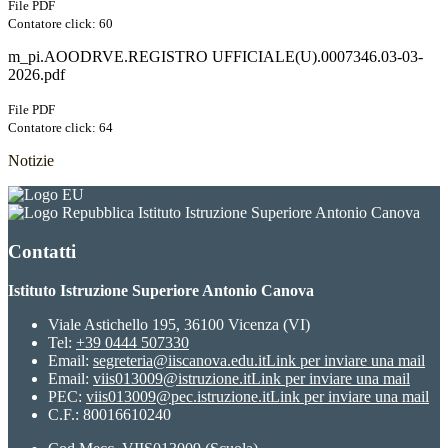
File PDF
Contatore click: 60
m_pi.AOODRVE.REGISTRO UFFICIALE(U).0007346.03-03-
2026.pdf
File PDF
Contatore click: 64
Notizie
Istituto Istruzione Superiore Antonio Canova
Contatti
Istituto Istruzione Superiore Antonio Canova
Viale Astichello 195, 36100 Vicenza (VI)
Tel:
+39 0444 507330
Email:
segreteria@iiscanova.edu.it
Link per inviare una mail
Email:
viis013009@istruzione.it
Link per inviare una mail
PEC:
viis013009@pec.istruzione.it
Link per inviare una mail
C.F.: 80016610240