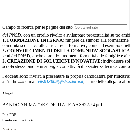
Campo di ricerca per le pagine del sito
del PNSD,
con un profilo rivolto a sviluppare progettualità su tre ambi
1. FORMAZIONE INTERNA
: fungere da stimolo alla formazione 
comunità scolastica alle altre attività formative, come ad esempio quell
2. COINVOLGIMENTO DELLA COMUNITA’ SCOLASTICA
temi del PNSD, anche aprendo i momenti formativi alle famiglie e altri at
3. CREAZIONE DI SOLUZIONI INNOVATIVE
: individuare so
scuola stessa, anche in sinergia con attività di assistenza tecnica condot
I docenti sono invitati a presentare la propria candidatura per
l’incari
all’indirizzo e-mail
viis013009@istruzione.it
,
su modello allegato al p
Allegati
BANDO ANIMATORE DIGITALE AASS22-24.pdf
File PDF
Contatore click: 24
Notizie