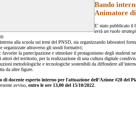
Bando interno
Animatore di
E' stato pubblicato
avrà
un ruolo strategi
ti:
interna alla scuola sui temi del PNSD, sia organizzando laboratori forma
e organizzate attraverso gli snodi formativi;
: favorire la partecipazione e stimolare il protagonismo degli studenti ne
tori del territorio, per la realizzazione di una cultura digitale condivis
luzioni metodologiche e tecnologiche sostenibili da diffondere all’interno
ta da altre figure.
co di docente esperto interno per l'attuazione dell’Azione #28 del P
resente avviso,
entro le ore 13,00 del 15/10/2022
.