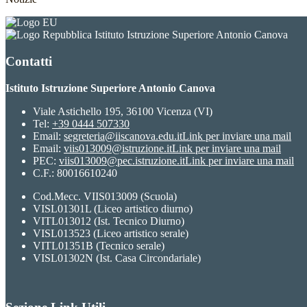
Istituto Istruzione Superiore Antonio Canova
Contatti
Istituto Istruzione Superiore Antonio Canova
Viale Astichello 195, 36100 Vicenza (VI)
Tel:
+39 0444 507330
Email:
segreteria@iiscanova.edu.it
Link per inviare una mail
Email:
viis013009@istruzione.it
Link per inviare una mail
PEC:
viis013009@pec.istruzione.it
Link per inviare una mail
C.F.: 80016610240
Cod.Mecc. VIIS013009 (Scuola)
VISL01301L (Liceo artistico diurno)
VITL013012 (Ist. Tecnico Diurno)
VISL013523 (Liceo artistico serale)
VITL01351B (Tecnico serale)
VISL01302N (Ist. Casa Circondariale)