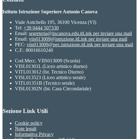
Istituto Istruzione Superiore Antonio Canova
Viale Astichello 195, 36100 Vicenza (VI)
Tel:
+39 0444 507330
Email:
segreteria@iiscanova.edu.it
Link per inviare una mail
Email:
viis013009@istruzione.it
Link per inviare una mail
PEC:
viis013009@pec.istruzione.it
Link per inviare una mail
C.F.: 80016610240
Cod.Mecc. VIIS013009 (Scuola)
VISL01301L (Liceo artistico diurno)
VITL013012 (Ist. Tecnico Diurno)
VISL013523 (Liceo artistico serale)
VITL01351B (Tecnico serale)
VISL01302N (Ist. Casa Circondariale)
Sezione Link Utili
Cookie policy
Note legali
Informativa Privacy