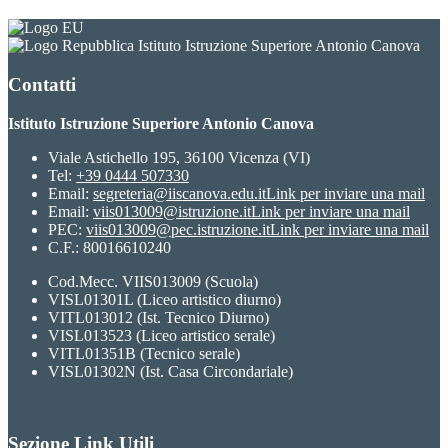
Istituto Istruzione Superiore Antonio Canova
Contatti
Istituto Istruzione Superiore Antonio Canova
Viale Astichello 195, 36100 Vicenza (VI)
Tel:
+39 0444 507330
Email:
segreteria@iiscanova.edu.it
Link per inviare una mail
Email:
viis013009@istruzione.it
Link per inviare una mail
PEC:
viis013009@pec.istruzione.it
Link per inviare una mail
C.F.: 80016610240
Cod.Mecc. VIIS013009 (Scuola)
VISL01301L (Liceo artistico diurno)
VITL013012 (Ist. Tecnico Diurno)
VISL013523 (Liceo artistico serale)
VITL01351B (Tecnico serale)
VISL01302N (Ist. Casa Circondariale)
Sezione Link Utili