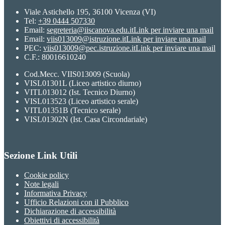
Viale Astichello 195, 36100 Vicenza (VI)
Tel:
+39 0444 507330
Email:
segreteria@iiscanova.edu.it
Link per inviare una mail
Email:
viis013009@istruzione.it
Link per inviare una mail
PEC:
viis013009@pec.istruzione.it
Link per inviare una mail
C.F.: 80016610240
Cod.Mecc. VIIS013009 (Scuola)
VISL01301L (Liceo artistico diurno)
VITL013012 (Ist. Tecnico Diurno)
VISL013523 (Liceo artistico serale)
VITL01351B (Tecnico serale)
VISL01302N (Ist. Casa Circondariale)
Sezione Link Utili
Cookie policy
Note legali
Informativa Privacy
Ufficio Relazioni con il Pubblico
Dichiarazione di accessibilità
Obiettivi di accessibilità