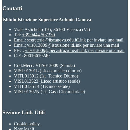
Contatti
Istituto Istruzione Superiore Antonio Canova
Viale Astichello 195, 36100 Vicenza (VI)
Tel:
+39 0444 507330
Email:
segreteria@iiscanova.edu.it
Link per inviare una mail
Email:
viis013009@istruzione.it
Link per inviare una mail
PEC:
viis013009@pec.istruzione.it
Link per inviare una mail
C.F.: 80016610240
Cod.Mecc. VIIS013009 (Scuola)
VISL01301L (Liceo artistico diurno)
VITL013012 (Ist. Tecnico Diurno)
VISL013523 (Liceo artistico serale)
VITL01351B (Tecnico serale)
VISL01302N (Ist. Casa Circondariale)
Sezione Link Utili
Cookie policy
Note legali