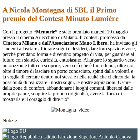
A Nicola Montagna di 5BL il Primo
premio del Contest Minuto Lumiére
Con il progetto
“Memorie”
è stato premiato martedì 19 maggio
presso il cinema Arlecchino di Milano. Il contest, promosso da
Cineteca Milano e dall’Associazione Mano Libera
, ha invitato gli
studenti a lasciare affiorare sogni e desideri, dare loro spazio e voce,
perché prendano forma e diventino progetto di vita, per guardare al
futuro con slancio, curiosità, entusiasmo. Allargare lo sguardo verso
un orizzonte tutto da scoprire, verso ciò che è fuori di noi, oltre noi,
oltre il timore di lasciare un porto conosciuto, spinti dalla volontà e
la voglia di cercare dentro noi stessi e nella realtà che ci circonda, la
possibilità di realizzare i nostri sogni, le nostre aspirazioni. Uscire
dalla zona di comfort, abbandonare i luoghi comuni, liberarsi dalle
proprie paure, scoprire la propria originalità, avere la forza di
mostrarla e il coraggio di dire “io”.
Notizie
Istituto Istruzione Superiore Antonio Canova