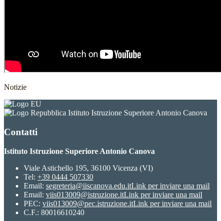
Notizie
Istituto Istruzione Superiore Antonio Canova
Contatti
Istituto Istruzione Superiore Antonio Canova
Viale Astichello 195, 36100 Vicenza (VI)
Tel:
+39 0444 507330
Email:
segreteria@iiscanova.edu.it
Link per inviare una mail
Email:
viis013009@istruzione.it
Link per inviare una mail
PEC:
viis013009@pec.istruzione.it
Link per inviare una mail
C.F.: 80016610240